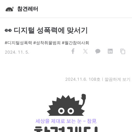
참견레터
👀 디지털 성폭력에 맞서기
#디지털성폭력 #성착취물범죄 #월간참여사회
2024. 11. 5.
2024.11.6. 108호ㅣ
깔끔하게 보기